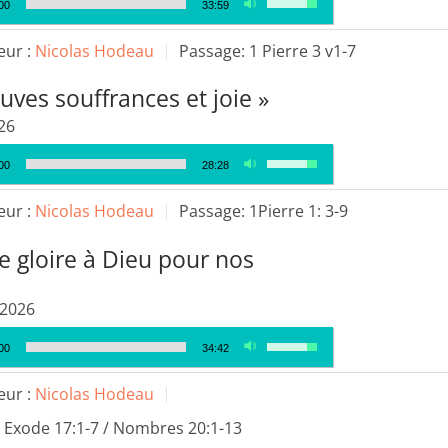
00
33:59
diminuer
les
le
flèches
eur :
Nicolas Hodeau
Passage:
1 Pierre 3 v1-7
volume.
haut/bas
uves souffrances et joie »
pour
augmenter
26
ou
Utilisez
00
28:28
diminuer
les
le
flèches
eur :
Nicolas Hodeau
Passage:
1Pierre 1: 3-9
volume.
haut/bas
e gloire à Dieu pour nos
pour
augmenter
ou
 2026
diminuer
Utilisez
00
34:42
le
les
volume.
flèches
eur :
Nicolas Hodeau
haut/bas
Exode 17:1-7 / Nombres 20:1-13
pour