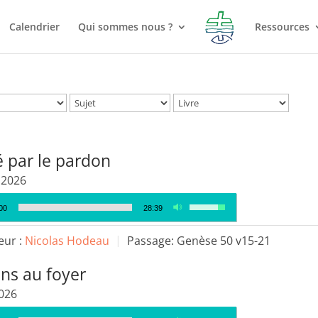
Calendrier
Qui sommes nous ?
Ressources
é par le pardon
t 2026
Utilisez
00
28:39
les
flèches
eur :
Nicolas Hodeau
Passage:
Genèse 50 v15-21
haut/bas
ns au foyer
pour
augmenter
2026
ou
Utilisez