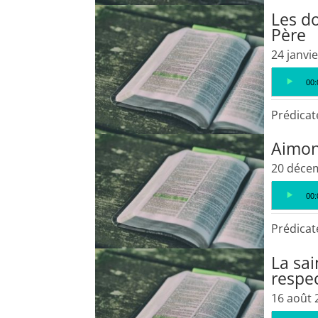
Les do
Père
24 janvi
Lecteur
00:
audio
Prédicat
Aimon
20 déce
Lecteur
00:
audio
Prédicat
La sai
respe
16 août 