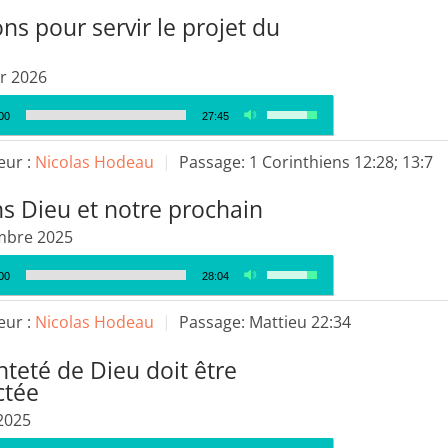
augmenter
ns pour servir le projet du
ou
diminuer
er 2026
le
Utilisez
volume.
00
27:45
les
flèches
eur :
Nicolas Hodeau
Passage:
1 Corinthiens 12:28; 13:7
haut/bas
s Dieu et notre prochain
pour
augmenter
mbre 2025
ou
Utilisez
00
28:04
diminuer
les
le
flèches
eur :
Nicolas Hodeau
Passage:
Mattieu 22:34
volume.
haut/bas
nteté de Dieu doit être
pour
ctée
augmenter
ou
2025
diminuer