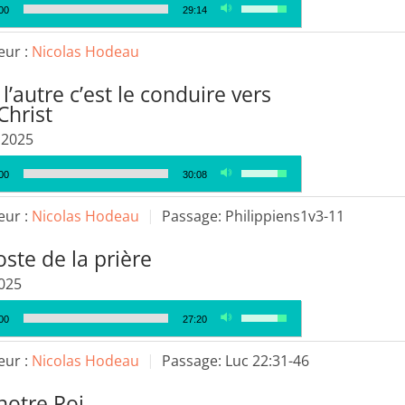
Utilisez
00
29:14
le
les
volume.
flèches
eur :
Nicolas Hodeau
haut/bas
l’autre c’est le conduire vers
pour
Christ
augmenter
ou
t 2025
diminuer
Utilisez
00
30:08
le
les
volume.
flèches
eur :
Nicolas Hodeau
Passage:
Philippiens1v3-11
haut/bas
oste de la prière
pour
augmenter
025
ou
Utilisez
00
27:20
diminuer
les
le
flèches
eur :
Nicolas Hodeau
Passage:
Luc 22:31-46
volume.
haut/bas
notre Roi
pour