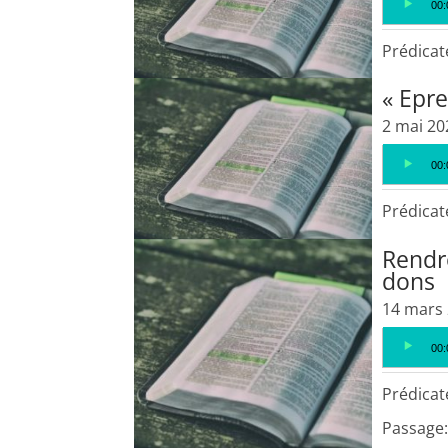
00:
audio
Prédicat
« Epre
2 mai 20
Lecteur
00:
audio
Prédicat
Rendr
dons
14 mars
Lecteur
00:
audio
Prédicat
Passage: