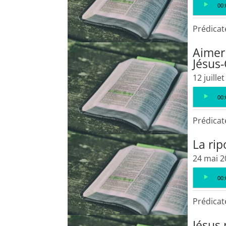
Lecteur
00:
audio
Prédicat
Aimer 
Jésus-
12 juille
Lecteur
00:
audio
Prédicat
La rip
24 mai 2
Lecteur
00:
audio
Prédicat
Jésus 